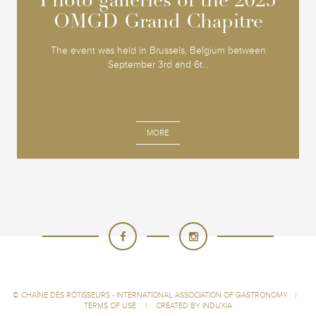
Photo galleries of the 2025
Photo galleries of the 2025
OMGD Grand Chapitre
OMGD Grand Chapitre
The event was held in Brussels, Belgium between
September 3rd and 6t...
MORE
©
CHAÎNE DES RÔTISSEURS - INTERNATIONAL ASSOCIATION OF GASTRONOMY
|
TERMS OF USE
|
CREATED BY INDUXIA