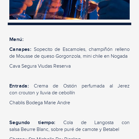
Menú:
Canapes
:
Sopecito
de
Escamoles
, champiñón relleno
de Mousse de queso Gorgonzola, mi
n
i chile en Nogada
Cava Segura Viudas Reserva
Entrada:
C
rema de Ostión perfumada al Jerez
con
crouton
y lluvia de cebollín
Chablis
Bodega Marie
Andre
Segundo tiempo:
C
ola de Langosta con
salsa
Beurre
Blanc
, sobre puré de camote y Betabel