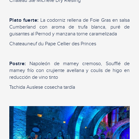
Chateau
Ste
Michelle
Dry
Riesling
Plato fuerte:
La codorniz rellena de Foie Gras en salsa
Cumberland con aroma de trufa blanca, puré de
guisantes al
Pernod
y manzana torne caramelizada
Chateauneuf
du Pape
Cellier
des
Princes
Postre:
Napoleón de mamey cremoso, Soufflé de
mamey frío con crujiente avellana y
coulis
de higo en
reducción de vino tinto
Tschida
Auslese
cosecha tardía