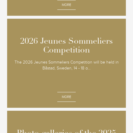
MORE
2026 Jeunes Sommeliers
2026 Jeunes Sommeliers
Competition
Competition
The 2026 Jeunes Sommeliers Competition will be held in
Båstad, Sweden, 14 - 18 o...
MORE