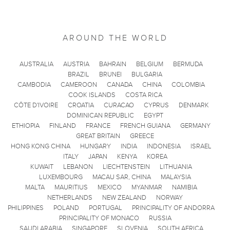
AROUND THE WORLD
AUSTRALIA
AUSTRIA
BAHRAIN
BELGIUM
BERMUDA
BRAZIL
BRUNEI
BULGARIA
CAMBODIA
CAMEROON
CANADA
CHINA
COLOMBIA
COOK ISLANDS
COSTA RICA
CÔTE D'IVOIRE
CROATIA
CURACAO
CYPRUS
DENMARK
DOMINICAN REPUBLIC
EGYPT
ETHIOPIA
FINLAND
FRANCE
FRENCH GUIANA
GERMANY
GREAT BRITAIN
GREECE
HONG KONG CHINA
HUNGARY
INDIA
INDONESIA
ISRAEL
ITALY
JAPAN
KENYA
KOREA
KUWAIT
LEBANON
LIECHTENSTEIN
LITHUANIA
LUXEMBOURG
MACAU SAR, CHINA
MALAYSIA
MALTA
MAURITIUS
MEXICO
MYANMAR
NAMIBIA
NETHERLANDS
NEW ZEALAND
NORWAY
PHILIPPINES
POLAND
PORTUGAL
PRINCIPALITY OF ANDORRA
PRINCIPALITY OF MONACO
RUSSIA
SAUDI ARABIA
SINGAPORE
SLOVENIA
SOUTH AFRICA