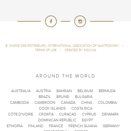
©
CHAÎNE DES RÔTISSEURS - INTERNATIONAL ASSOCIATION OF GASTRONOMY
|
TERMS OF USE
|
CREATED BY INDUXIA
AROUND THE WORLD
AUSTRALIA
AUSTRIA
BAHRAIN
BELGIUM
BERMUDA
BRAZIL
BRUNEI
BULGARIA
CAMBODIA
CAMEROON
CANADA
CHINA
COLOMBIA
COOK ISLANDS
COSTA RICA
CÔTE D'IVOIRE
CROATIA
CURACAO
CYPRUS
DENMARK
DOMINICAN REPUBLIC
EGYPT
ETHIOPIA
FINLAND
FRANCE
FRENCH GUIANA
GERMANY