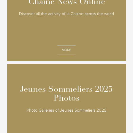
Chaine News Online
Chaine News Online
Discover all the activity of la Chaine across the world
MORE
Jeunes Sommeliers 2025
Jeunes Sommeliers 2025
Photos
Photos
Photo Galleries of Jeunes Sommeliers 2025