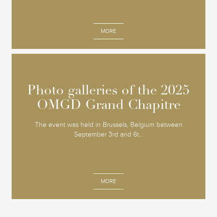
MORE
Photo galleries of the 2025
Photo galleries of the 2025
OMGD Grand Chapitre
OMGD Grand Chapitre
The event was held in Brussels, Belgium between
September 3rd and 6t...
MORE