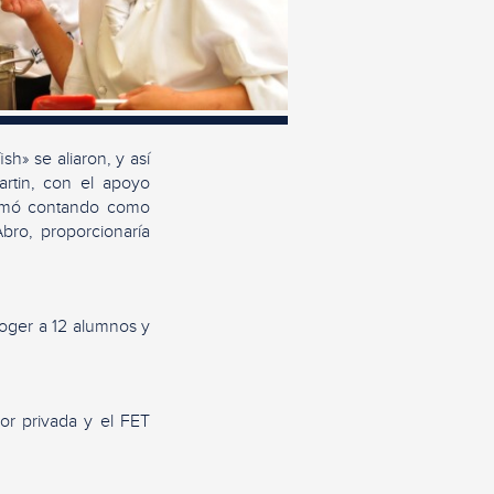
sh» se aliaron, y así
rtin, con el apoyo
ormó contando como
bro, proporcionaría
oger a 12 alumnos y
ior privada y el FET