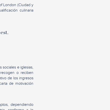
s of London (Ciudad y
ificación culinaria
est.
 sociales e iglesias,
 recogen o reciben
tivo de los ingresos
carta de motivación
aptos, dependiendo
tria, conforme a lo