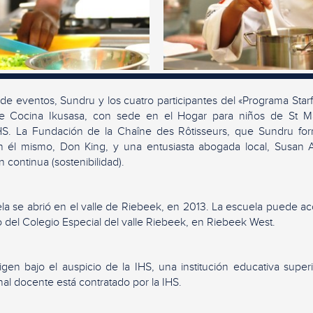
e eventos, Sundru y los cuatro participantes del «Programa Starfi
de Cocina Ikusasa, con sede en el Hogar para niños de St Ma
HS. La Fundación de la Chaîne des Rôtisseurs, que Sundru f
n él mismo, Don King, y una entusiasta abogada local, Susan A
 continua (sostenibilidad).
a se abrió en el valle de Riebeek, en 2013. La escuela puede ac
 del Colegio Especial del valle Riebeek, en Riebeek West.
igen bajo el auspicio de la IHS, una institución educativa super
nal docente está contratado por la IHS.