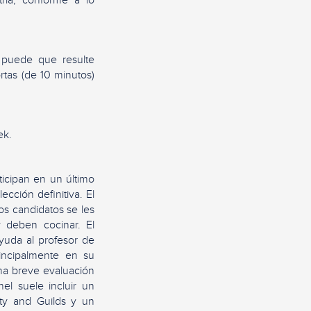
 puede que resulte
rtas (de 10 minutos)
ek.
ticipan en un último
cción definitiva. El
los candidatos se les
 deben cocinar. El
yuda al profesor de
rincipalmente en su
una breve evaluación
el suele incluir un
ity and Guilds y un