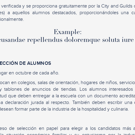
á verificada y se proporciona gratuitamente por la City and Guild
) a aquellos alumnos destacados, proporcionándoles una cual
cionalmente.
Example:
usandae repellendus doloremque soluta iure 
LECCIÓN DE ALUMNOS
lugar en octubre de cada año.
can en colegios, salas de orientación, hogares de niños, servicios
s y tablones de anuncios de tiendas. Los alumnos interesados
citud que deben entregar a la escuela con un documento acredita
a declaración jurada al respecto. También deben escribir una 
sean formar parte de la industria de la hospitalidad y culinaria.
ceso de selección en papel para elegir a los candidatos más 
la situación económica familiar y su entusiasmo por la indus