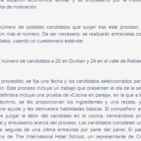
ta de motivación.
úmero de posibles candidatos que surjan tras este proceso,
ún más el número. De ser necesario, se realizarán entrevistas co
datos, usando un cuestionario estándar.
el número de candidatos a 20 en Durban y 24 en el valle de Riebe
rocedido, se fija una fecha y los candidatos seleccionados par
n. Este proceso incluye un trabajo que presentan el día de la sele
definitiva incluye una prueba de «Cocina en pareja», en la que a 
lumno, se les proporcionan los ingredientes y una receta, y
ce ayuda y les demuestra habilidades básicas. El compañero a
e juzgar la labor del candidato en la cocina, centrándose p
ual y entusiasmo acerca del proceso. Los candidatos completan 
ra seguida de una última entrevista por parte del panel. El pan
no de The International Hotel School, un representante de C