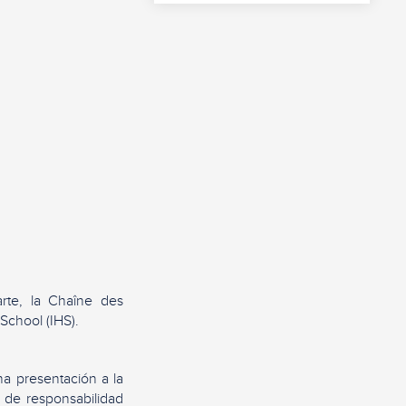
rte, la Chaîne des
 School (IHS).
na presentación a la
d de responsabilidad