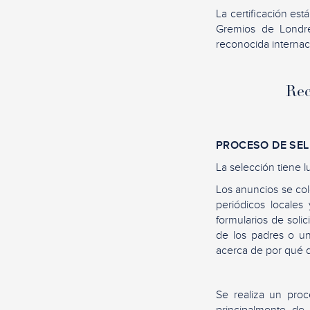
La certificación est
Gremios de Londres
reconocida interna
Rec
PROCESO DE SE
La selección tiene 
Los anuncios se colo
periódicos locale
formularios de soli
de los padres o un
acerca de por qué de
Se realiza un pro
principalmente de 